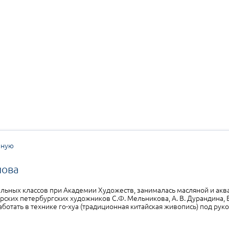
вную
лова
льных классов при Академии Художеств, занималась масляной и ак
ских петербургских художников С.Ф. Мельникова, А. В. Дурандина, В.
аботать в технике го-хуа (традиционная китайская живопись) под рук