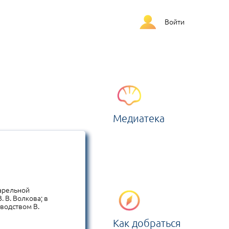
Войти
Вконтакте
Яndex
Facebook
Google
Медиатека
Twitter
Mail
варельной
 В. Волкова; в
оводством В.
Как добраться