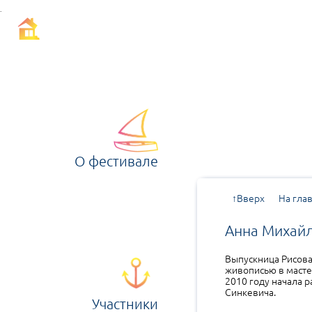
Расскажи мне о море 2017
Летний творческий фестиваль на берегу финского залива
seafeverfest@gmail.com
п.Репино, напротив музея Пенаты
Санкт-Петербург
,
О фестивале
↑Вверх
На гла
Анна Михай
Выпускница Рисова
живописью в мастер
2010 году начала р
Синкевича.
Участники