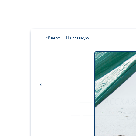
↑Вверх
На главную
←