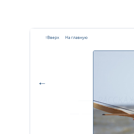
↑Вверх
На главную
←